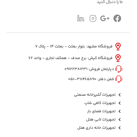
ما را دنبال کنید
فروشگاه مشهد: بلوار بعثت - بعثت ۱۴ - پلاک ۷
فروشگاه کیش: برج صدف - همکف تجاری - واحد 62
دپارتمان فروش:
09122381231
تلفن دفتر:
38465890-051
تجهیزات آشپزخانه صنعتی
تجهیزات کافی شاپ
تجهیزات فضای باز
تجهیزات لابی هتل
تجهیزات خانه داری هتل