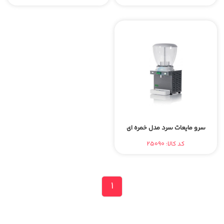
سرو مایعات سرد مدل خمره ای
کد کالا: 25090
1