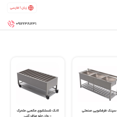
زبان | فارسی
09122381231
سینک ظرفشویی صنعتی
تانک شستشوی مکعبی متحرک
- وان چلو صاف کنی