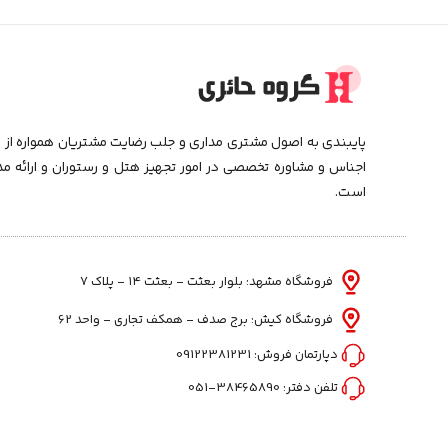
پایبندی به اصول مشتری مداری و جلب رضایت مشتریان همواره از اه
اجناس و مشاوره تخصصی در امور تجهیز هتل و رستوران و ارائه م
است.
فروشگاه مشهد: بلوار بعثت - بعثت ۱۴ - پلاک ۷
فروشگاه کیش: برج صدف - همکف تجاری - واحد 62
دپارتمان فروش:
09122381231
تلفن دفتر:
38465890-051