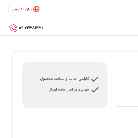
زبان | فارسی
09122381231
گارانتی اصالت و سلامت محصول
موجود در انبار آماده ارسال