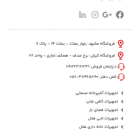
فروشگاه مشهد: بلوار بعثت - بعثت ۱۴ - پلاک ۷
فروشگاه کیش: برج صدف - همکف تجاری - واحد 62
دپارتمان فروش:
09122381231
تلفن دفتر:
38465890-051
تجهیزات آشپزخانه صنعتی
تجهیزات کافی شاپ
تجهیزات فضای باز
تجهیزات لابی هتل
تجهیزات خانه داری هتل