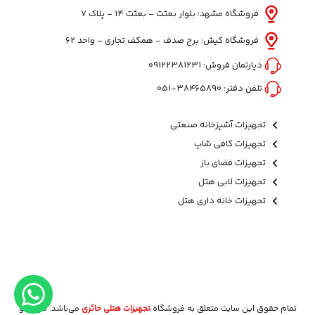
فروشگاه مشهد: بلوار بعثت - بعثت ۱۴ - پلاک ۷
فروشگاه کیش: برج صدف - همکف تجاری - واحد 62
دپارتمان فروش:
09122381231
تلفن دفتر:
38465890-051
تجهیزات آشپزخانه صنعتی
تجهیزات کافی شاپ
تجهیزات فضای باز
تجهیزات لابی هتل
تجهیزات خانه داری هتل
تمام حقوق این سایت متعلق به فروشگاه
تجهیزات هتلی حائری
می‌باشد. طراحی و