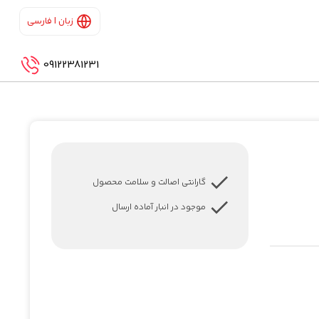
زبان | فارسی
09122381231
گارانتی اصالت و سلامت محصول
موجود در انبار آماده ارسال