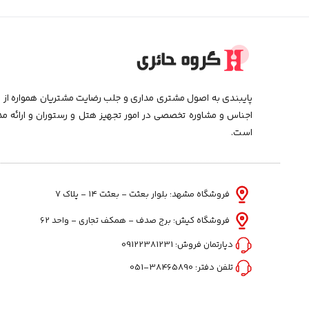
پایبندی به اصول مشتری مداری و جلب رضایت مشتریان همواره از اه
اجناس و مشاوره تخصصی در امور تجهیز هتل و رستوران و ارائه م
است.
فروشگاه مشهد: بلوار بعثت - بعثت ۱۴ - پلاک ۷
فروشگاه کیش: برج صدف - همکف تجاری - واحد 62
دپارتمان فروش:
09122381231
تلفن دفتر:
38465890-051