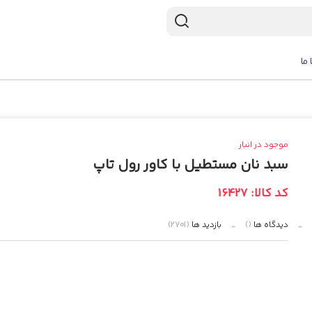
 ما
موجود در انبار
سبد نان مستطیل با کاور رول تاپ
کد کالا: 16427
دیدگاه ها
()
بازدید ها
(2701)