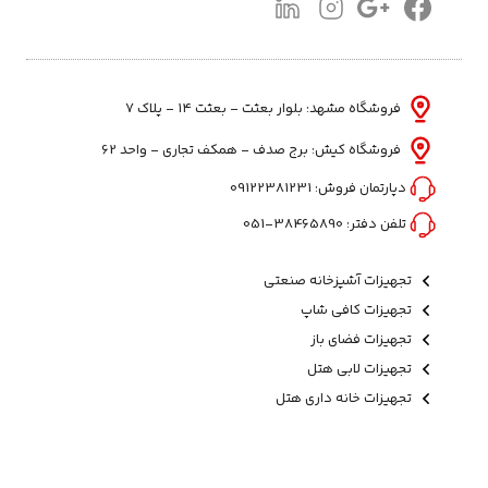
فروشگاه مشهد: بلوار بعثت - بعثت ۱۴ - پلاک ۷
فروشگاه کیش: برج صدف - همکف تجاری - واحد 62
دپارتمان فروش:
09122381231
تلفن دفتر:
38465890-051
تجهیزات آشپزخانه صنعتی
تجهیزات کافی شاپ
تجهیزات فضای باز
تجهیزات لابی هتل
تجهیزات خانه داری هتل