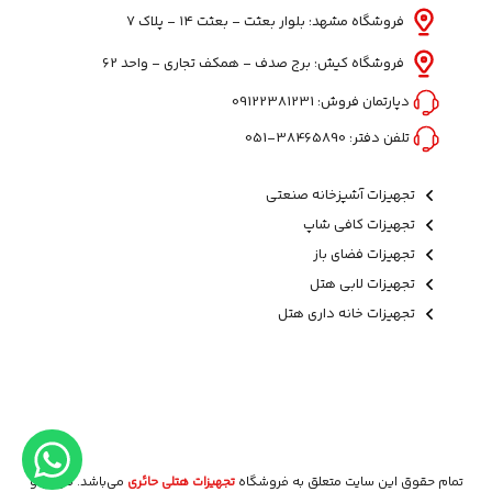
فروشگاه مشهد: بلوار بعثت - بعثت ۱۴ - پلاک ۷
فروشگاه کیش: برج صدف - همکف تجاری - واحد 62
دپارتمان فروش:
09122381231
تلفن دفتر:
38465890-051
تجهیزات آشپزخانه صنعتی
تجهیزات کافی شاپ
تجهیزات فضای باز
تجهیزات لابی هتل
تجهیزات خانه داری هتل
تمام حقوق این سایت متعلق به فروشگاه
تجهیزات هتلی حائری
می‌باشد. طراحی و