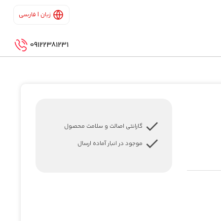
زبان | فارسی
09122381231
گارانتی اصالت و سلامت محصول
موجود در انبار آماده ارسال