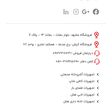
فروشگاه مشهد: بلوار بعثت - بعثت ۱۴ - پلاک ۷
فروشگاه کیش: برج صدف - همکف تجاری - واحد 62
دپارتمان فروش:
09122381231
تلفن دفتر:
38465890-051
تجهیزات آشپزخانه صنعتی
تجهیزات کافی شاپ
تجهیزات فضای باز
تجهیزات لابی هتل
تجهیزات خانه داری هتل