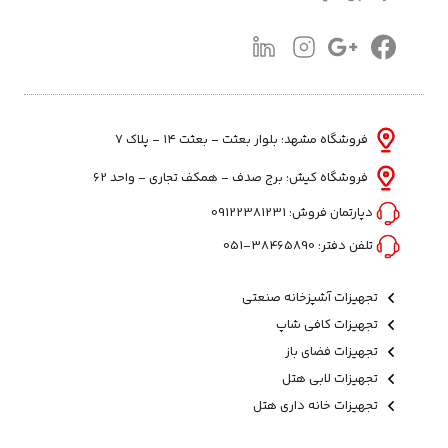
فروشگاه مشهد: بلوار بعثت - بعثت ۱۴ - پلاک ۷
فروشگاه کیش: برج صدف - همکف تجاری - واحد 62
دپارتمان فروش:
09122381231
تلفن دفتر:
38465890-051
تجهیزات آشپزخانه صنعتی
تجهیزات کافی شاپ
تجهیزات فضای باز
تجهیزات لابی هتل
تجهیزات خانه داری هتل