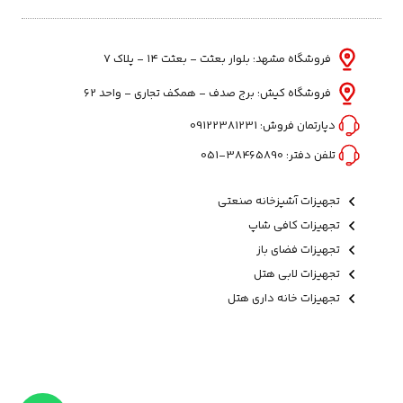
فروشگاه مشهد: بلوار بعثت - بعثت ۱۴ - پلاک ۷
فروشگاه کیش: برج صدف - همکف تجاری - واحد 62
دپارتمان فروش:
09122381231
تلفن دفتر:
38465890-051
تجهیزات آشپزخانه صنعتی
تجهیزات کافی شاپ
تجهیزات فضای باز
تجهیزات لابی هتل
تجهیزات خانه داری هتل