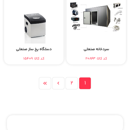
سردخانه صنعتی
دستگاه یخ ساز صنعتی
کد کالا: 20843
کد کالا: 15409
2
1