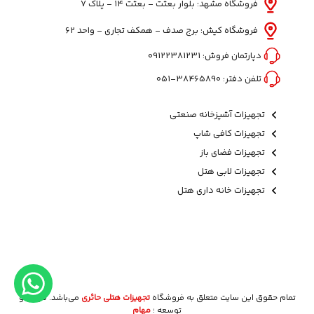
فروشگاه مشهد: بلوار بعثت - بعثت ۱۴ - پلاک ۷
فروشگاه کیش: برج صدف - همکف تجاری - واحد 62
دپارتمان فروش:
09122381231
تلفن دفتر:
38465890-051
تجهیزات آشپزخانه صنعتی
تجهیزات کافی شاپ
تجهیزات فضای باز
تجهیزات لابی هتل
تجهیزات خانه داری هتل
تمام حقوق این سایت متعلق به فروشگاه
تجهیزات هتلی حائری
می‌باشد. طراحی و
توسعه ؛
مهام